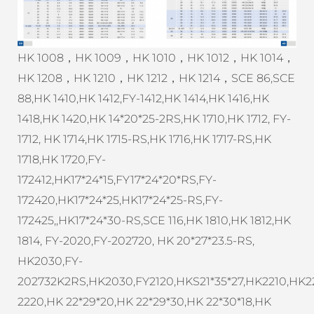
HK 1008，HK 1009，HK 1010，HK 1012，HK 1014，
HK 1208，HK 1210，HK 1212，HK 1214，SCE 86,SCE
88,HK 1410,HK 1412,FY-1412,HK 1414,HK 1416,HK
1418,HK 1420,HK 14*20*25-2RS,HK 1710,HK 1712, FY-
1712, HK 1714,HK 1715-RS,HK 1716,HK 1717-RS,HK
1718,HK 1720,FY-
172412,HK17*24*15,FY17*24*20*RS,FY-
172420,HK17*24*25,HK17*24*25-RS,FY-
172425,,HK17*24*30-RS,SCE 116,HK 1810,HK 1812,HK
1814, FY-2020,FY-202720, HK 20*27*23.5-RS,
HK2030,FY-
202732K2RS,HK2030,FY2120,HKS21*35*27,HK2210,HK2
2220,HK 22*29*20,HK 22*29*30,HK 22*30*18,HK