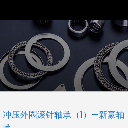
冲压外圈滚针轴承（1）—新豪轴
承