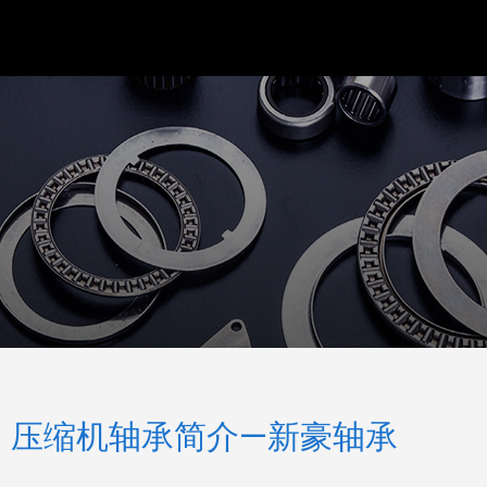
压缩机轴承简介—新豪轴承