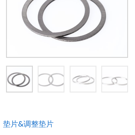
垫片&调整垫片