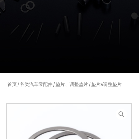
首页
/
各类汽车零配件
/
垫片、调整垫片
/ 垫片&调整垫片